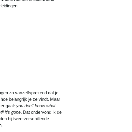
rleidingen.
ngen zo vanzelfsprekend dat je
 hoe belangrijk je ze vindt. Maar
ker gaat:
you don’t know what
il it’s gone
. Dat ondervond ik de
den bij twee verschillende
n.