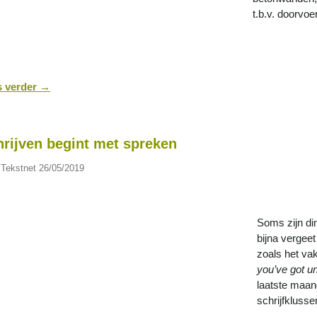
t.b.v. doorvoe
s verder
→
rijven begint met spreken
 Tekstnet
26/05/2019
Soms zijn di
bijna vergeet
zoals het va
you’ve got unt
laatste maan
schrijfklusse