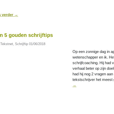
s verder
→
n 5 gouden schrijftips
 Tekstnet
,
Schrijftip
01/06/2018
Op een zonnige dag in apr
wetenschapper en ik. Het
schrijfcoaching. Hij had v
verhaal beter op zijn do
had hij nog 2 vragen aan 
tekstschrijver het mee
→