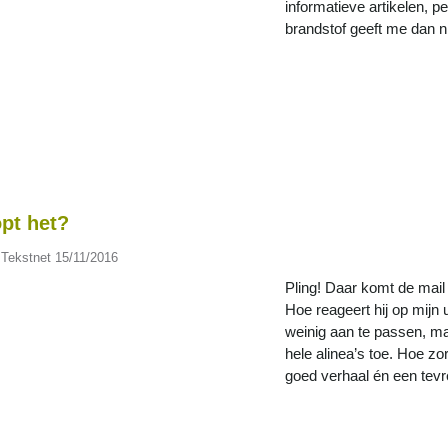
informatieve artikelen, 
brandstof geeft me dan 
pt het?
 Tekstnet
15/11/2016
Pling! Daar komt de mail
Hoe reageert hij op mijn 
weinig aan te passen, m
hele alinea’s toe. Hoe zo
goed verhaal én een tev