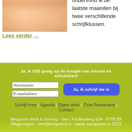
ondervond ik de
laatste maanden bij
twee verschillende
schrijfklussen.
Lees verder
→
Ja, ik blijf graag op de hoogte van nieuws en
activiteiten!
Schrijf mee
Agenda
Eigen werk
Over Annemarie
|
|
|
|
Contact
Bergamot tekst & training - Gen. Foulkesweg 82A - 6703 BX
Wageningen -
info@bergamot.nl
- laatst aangepast in 2023