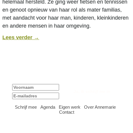
helemaal hersteld. Ze ging weer fietsen en tennissen
en genoot opnieuw van haar rol als mater familias,
met aandacht voor haar man, kinderen, kleinkinderen
en andere mensen in haar omgeving.
Lees verder
→
Ja, ik blijf graag op de hoogte van nieuws en
activiteiten!
Schrijf mee
Agenda
Eigen werk
Over Annemarie
|
|
|
|
Contact
Bergamot tekst & training - Gen. Foulkesweg 82A - 6703 BX
Wageningen -
info@bergamot.nl
- laatst aangepast in 2023