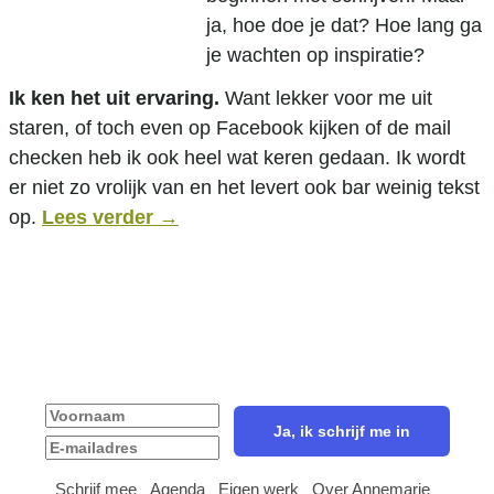
ja, hoe doe je dat? Hoe lang ga
je wachten op inspiratie?
Ik ken het uit ervaring.
Want lekker voor me uit
staren, of toch even op Facebook kijken of de mail
checken heb ik ook heel wat keren gedaan. Ik wordt
er niet zo vrolijk van en het levert ook bar weinig tekst
op.
Lees verder
→
Ja, ik blijf graag op de hoogte van nieuws en
activiteiten!
Schrijf mee
Agenda
Eigen werk
Over Annemarie
|
|
|
|