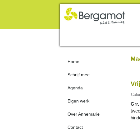
Maa
Home
Schrijf mee
Vri
Agenda
Col
Eigen werk
Grr
twee
Over Annemarie
hind
Contact