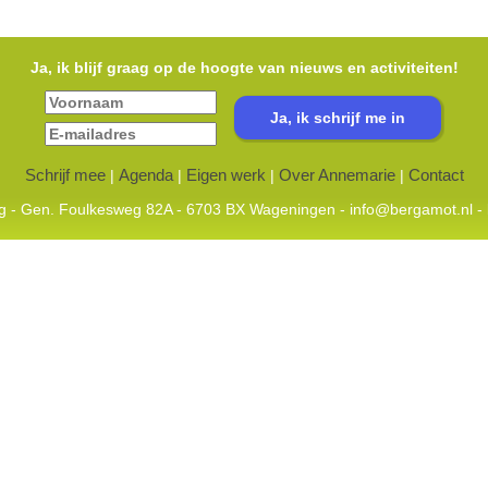
Ja, ik blijf graag op de hoogte van nieuws en activiteiten!
Schrijf mee
Agenda
Eigen werk
Over Annemarie
Contact
|
|
|
|
ing - Gen. Foulkesweg 82A - 6703 BX Wageningen -
info@bergamot.nl
- 