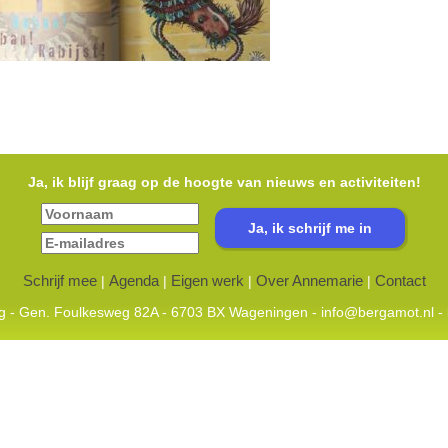
Ja, ik blijf graag op de hoogte van nieuws en activiteiten!
Schrijf mee
Agenda
Eigen werk
Over Annemarie
Contact
|
|
|
|
ing - Gen. Foulkesweg 82A - 6703 BX Wageningen -
info@bergamot.nl
- 