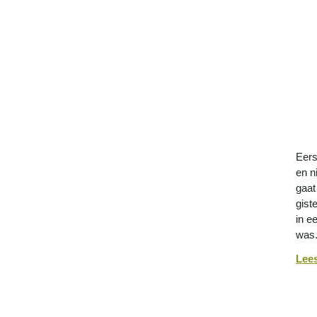
Eers
en n
gaat
gist
in e
was
Lee