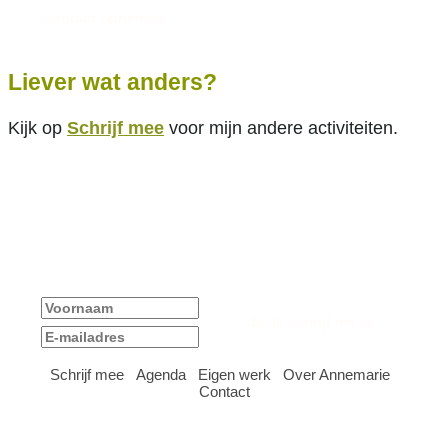
Liever wat anders?
Kijk op
Schrijf mee
voor mijn andere activiteiten.
Ja, ik blijf graag op de hoogte van nieuws en
activiteiten!
Schrijf mee
Agenda
Eigen werk
Over Annemarie
|
|
|
|
Contact
Bergamot tekst & training - Gen. Foulkesweg 82A - 6703 BX
Wageningen -
info@bergamot.nl
- laatst aangepast in 2023