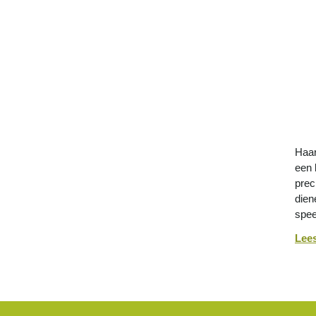
Haar
een 
prec
dien
spee
Lee