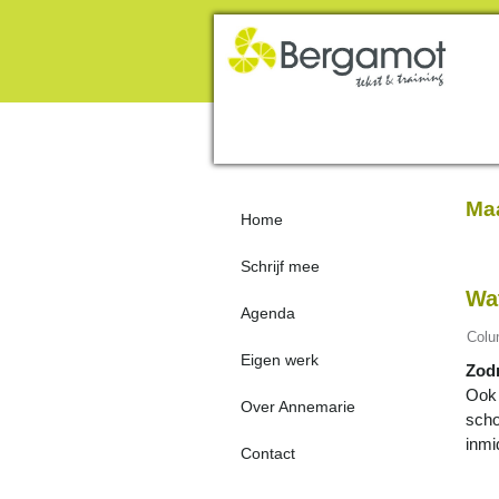
Maa
Home
Schrijf mee
Wa
Agenda
Col
Eigen werk
Zodr
Ook 
Over Annemarie
scho
inmi
Contact