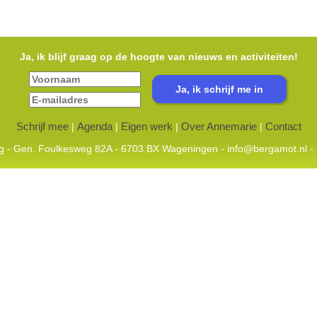
Ja, ik blijf graag op de hoogte van nieuws en activiteiten!
Schrijf mee
Agenda
Eigen werk
Over Annemarie
Contact
|
|
|
|
ing - Gen. Foulkesweg 82A - 6703 BX Wageningen -
info@bergamot.nl
- 