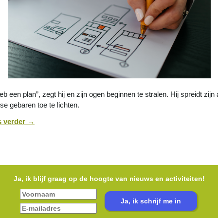
heb een plan”, zegt hij en zijn ogen beginnen te stralen. Hij spreidt zi
se gebaren toe te lichten.
s verder
→
Ja, ik blijf graag op de hoogte van nieuws en activiteiten!