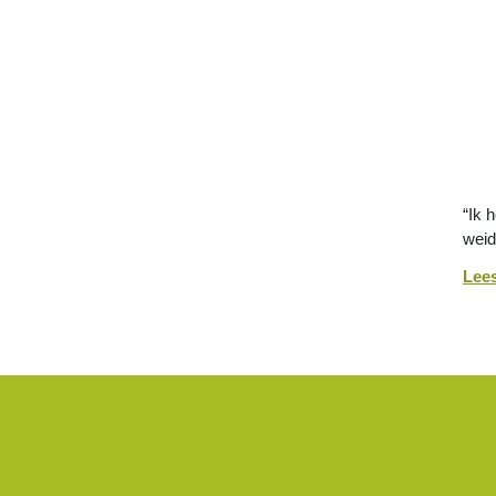
“Ik 
weid
Lee