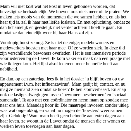
Mam wil niet kost wat het kost in leven gehouden worden, dat
bevestigt ze herhaaldelijk. We hoeven ook niets meer uit te praten. We
maken iets moois van de momenten die we samen hebben, en als het
haar tijd is, zal ik haar met liefde loslaten. En met opluchting, omdat ze
dan lichamelijk en geestelijk niet verder achteruit hoeft te gaan. En
omdat ze dan eindelijk weer bij haar Hans zal zijn.
Voorlopig hoest ze nog. Ze is niet de enige; medebewoners en
medewerkers hoesten met haar mee. Of ze worden ziek. In deze tijd
zijn verschillende bewoners overleden. Het is een intensieve periode
voor iedereen bij de Lawet. Ik kom vaker en maak dan een praatje met
wie ik tegenkom. Het lijkt alsof iedereen meer behoefte heeft aan
nabijheid.
En dan, op een zaterdag, lees ik in het dossier ‘u blijft boven op uw
appartement i.v.m. het influenzavirus’. Mam gedijt bij contact, en nu
mag ze niemand zien omdat ze hoest? Ik ben stomverbaasd. En snap
ook de lastige afwegingen tussen ‘bewoners beschermen’ en ‘sociaal
samenzijn’. Ik app met een coördinator en neem mam op zondag mee
naar ons huis. Maandag hoor ik: Die maatregel invoeren zonder uitleg
was wat ongelukkig, en vanaf nu mogen de ‘hoesters’ weer samen
zijn. Gelukkig! Want mam heeft geen behoefte aan extra dagen aan
haar leven, ze woont in de Lawet omdat de mensen die er wonen en
werken leven toevoegen aan haar dagen.