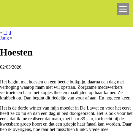
Ik help je met je verhaal
«
Tijd
Jarig
»
Hoesten
02/03/2026
Het begint met hoesten en een beetje buikpijn, daarna een dag met
verhoging waarop mam niet wil opstaan. Zorgzame medewerkers
vertroetelen haar met kopjes thee en maaltijden op haar kamer. Ze
krabbelt op. Dan begint dit riedeltje van voor af aan. En nog een keer.
Het is de derde winter van mijn moeder in De Lawet en voor het eerst
heeft ze zo nu en dan een dag in bed doorgebracht. Het is ook voor het
eerst dat ik me realiseer dat mam, met haar 89 jaar, toch echt bij de
kwetsbare groep hoort en dat een griepje haar fataal kan worden. Daar
heb ik overigens, hoe raar het misschien klinkt, vrede mee.