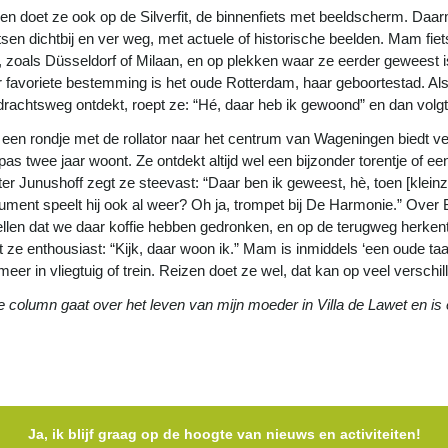
en doet ze ook op de Silverfit, de binnenfiets met beeldscherm. Daarm
tsen dichtbij en ver weg, met actuele of historische beelden. Mam fiet
, zoals Düsseldorf of Milaan, en op plekken waar ze eerder geweest is
 favoriete bestemming is het oude Rotterdam, haar geboortestad. Als
rachtsweg ontdekt, roept ze: “Hé, daar heb ik gewoond” en dan volgt
een rondje met de rollator naar het centrum van Wageningen biedt ver
 pas twee jaar woont. Ze ontdekt altijd wel een bijzonder torentje of ee
ter Junushoff zegt ze steevast: “Daar ben ik geweest, hè, toen [klei
rument speelt hij ook al weer? Oh ja, trompet bij De Harmonie.” Ove
ellen dat we daar koffie hebben gedronken, en op de terugweg herkent
t ze enthousiast: “Kijk, daar woon ik.” Mam is inmiddels ‘een oude taar
 meer in vliegtuig of trein. Reizen doet ze wel, dat kan op veel versch
 column gaat over het leven van mijn moeder in Villa de Lawet en is
Ja, ik blijf graag op de hoogte van nieuws en activiteiten!