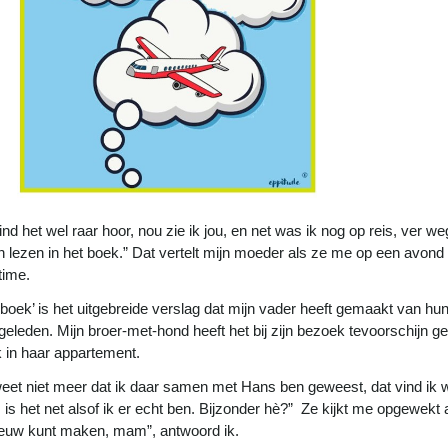
vind het wel raar hoor, nou zie ik jou, en net was ik nog op reis, ver we
en lezen in het boek.” Dat vertelt mijn moeder als ze me op een avon
time.
 boek’ is het uitgebreide verslag dat mijn vader heeft gemaakt van hun 
 geleden. Mijn broer-met-hond heeft het bij zijn bezoek tevoorschijn ge
 in haar appartement.
weet niet meer dat ik daar samen met Hans ben geweest, dat vind ik 
, is het net alsof ik er echt ben. Bijzonder hè?” Ze kijkt me opgewekt a
euw kunt maken, mam”, antwoord ik.