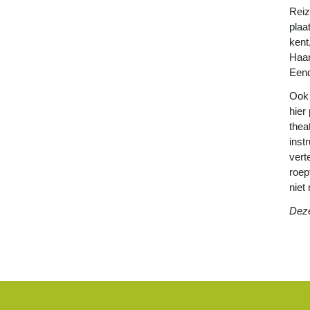
Reiz
plaa
kent
Haar
Eend
Ook 
hier
thea
inst
vert
roep
niet
Deze