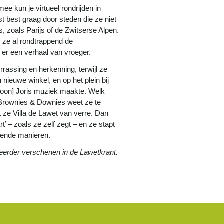
ee kun je virtueel rondrijden in
st best graag door steden die ze niet
, zoals Parijs of de Zwitserse Alpen.
 ze al rondtrappend de
 er een verhaal van vroeger.
rassing en herkenning, terwijl ze
n nieuwe winkel, en op het plein bij
nzoon] Joris muziek maakte. Welk
r Brownies & Downies weet ze te
 ze Villa de Lawet van verre. Dan
t’ – zoals ze zelf zegt – en ze stapt
illende manieren.
 eerder verschenen in de Lawetkrant.