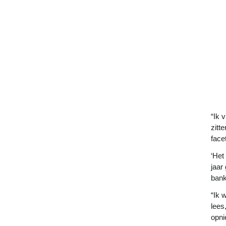
“Ik 
zitt
face
‘Het
jaar
bank
“Ik 
lees
opni